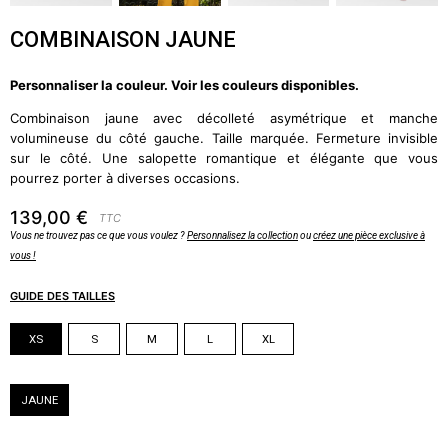
COMBINAISON JAUNE
Personnaliser la couleur. Voir les couleurs disponibles.
Combinaison jaune avec décolleté asymétrique et manche
volumineuse du côté gauche. Taille marquée. Fermeture invisible
sur le côté. Une salopette romantique et élégante que vous
pourrez porter à diverses occasions.
139,00 €
TTC
Vous ne trouvez pas ce que vous voulez ?
Personnalisez la collection
ou
créez une pièce exclusive à
vous !
GUIDE DES TAILLES
Taille
XS
S
M
L
XL
Couleur
JAUNE