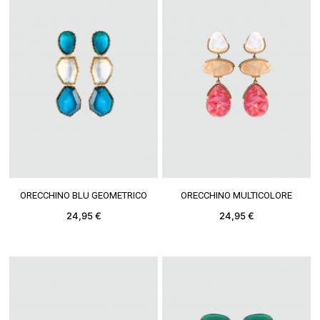
VEDERE DI PIÙ
VEDERE DI PIÙ
ORECCHINO BLU GEOMETRICO
ORECCHINO MULTICOLORE
24,95 €
24,95 €