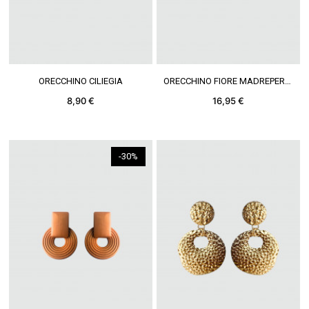
VEDERE DI PIÙ
VEDERE DI PIÙ
ORECCHINO CILIEGIA
ORECCHINO FIORE MADREPERLA
8,90 €
16,95 €
-30%