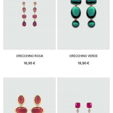
VEDERE DI PIÙ
VEDERE DI PIÙ
ORECCHINO ROSA
ORECCHINO VERDE
16,95 €
19,90 €