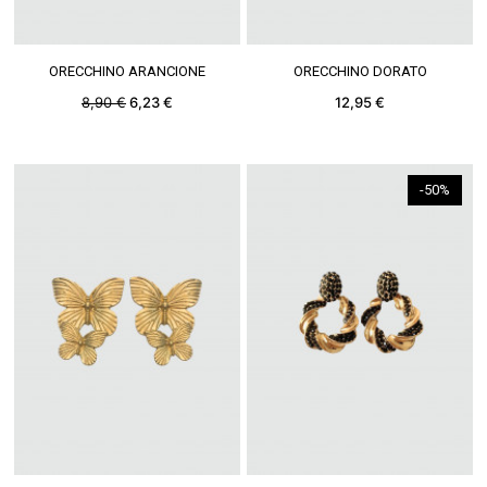
VEDERE DI PIÙ
VEDERE DI PIÙ
ORECCHINO ARANCIONE
ORECCHINO DORATO
8,90 €
6,23 €
12,95 €
-50%