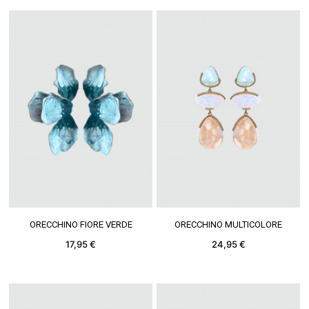
VEDERE DI PIÙ
VEDERE DI PIÙ
ORECCHINO FIORE VERDE
ORECCHINO MULTICOLORE
17,95 €
24,95 €