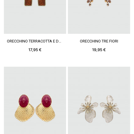
VEDERE DI PIÙ
VEDERE DI PIÙ
ORECCHINO TERRACOTTA E DORATO
ORECCHINO TRE FIORI
17,95 €
19,95 €