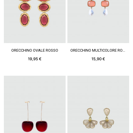
VEDERE DI PIÙ
VEDERE DI PIÙ
ORECCHINO OVALE ROSSO
ORECCHINO MULTICOLORE ROSA
19,95 €
15,90 €