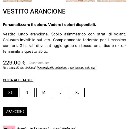
VESTITO ARANCIONE
Personalizzare il colore. Vedere i colori disponibili.
Vestito lungo arancione. Scollo asimmetrico con strati di volant.
Chiusura invisibile sul lato. Completamente foderato per il massimo
comfort. Gli strati di volant aggiungono un tocco romantico e extra-
femminile a questo abito.
229,00 €
Tasse incluse
Non trova ciò che desidera?
Personalizzi la collezione
o
crei un capo solo suo!
GUIDA ALLE TAGLIE
Taglia
XS
S
M
L
XL
Colore
ARANCIONE
Acquisti in 3x senza interessi:
+info qui