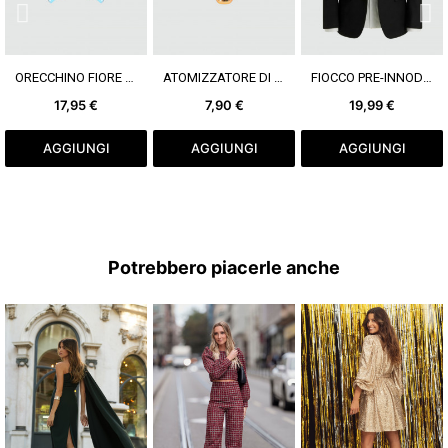
VEDI DI PIÙ
VEDI DI PIÙ
VEDI DI PIÙ
ORECCHINO FIORE VERDE
ATOMIZZATORE DI PROFUMO D'ORO / VAPORIZZATORE 5ML
FIOCCO PRE-INNODATO VERDE POLVEROSO
17,95 €
7,90 €
19,99 €
AGGIUNGI
AGGIUNGI
AGGIUNGI
Potrebbero piacerle anche