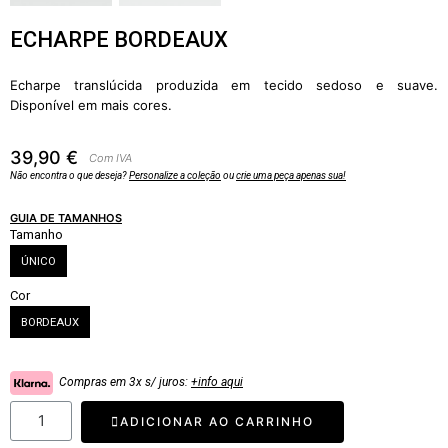
ECHARPE BORDEAUX
Echarpe translúcida produzida em tecido sedoso e suave.
Disponível em mais cores.
39,90 €
Com IVA
Não encontra o que deseja?
Personalize a coleção
ou
crie uma peça apenas sua!
GUIA DE TAMANHOS
Tamanho
ÚNICO
Cor
BORDEAUX
Compras em 3x s/ juros:
+info aqui
ADICIONAR AO CARRINHO